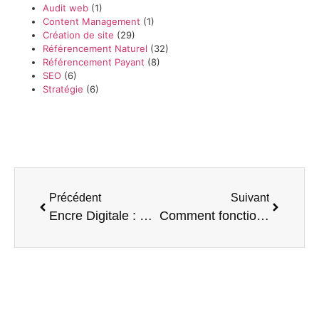
Audit web
(1)
Content Management
(1)
Création de site
(29)
Référencement Naturel
(32)
Référencement Payant
(8)
SEO
(6)
Stratégie
(6)
Précédent
Suivant
Encre Digitale : Votre alliée pour la création ou la refonte de votre site web
Comment fonctionne une bonne agence de création de site web à Metz ?