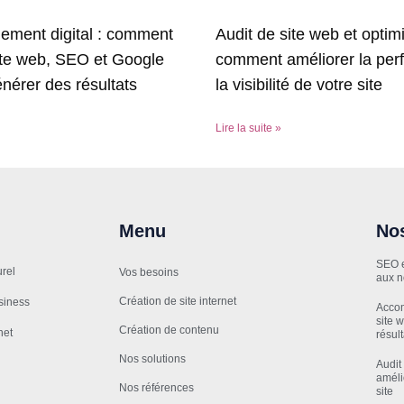
ment digital : comment
Audit de site web et optimi
ite web, SEO et Google
comment améliorer la per
nérer des résultats
la visibilité de votre site
Lire la suite »
Menu
Nos
SEO e
rel
Vos besoins
aux n
Création de site internet
siness
Accom
site 
Création de contenu
net
résul
Nos solutions
Audit
amélio
Nos références
site