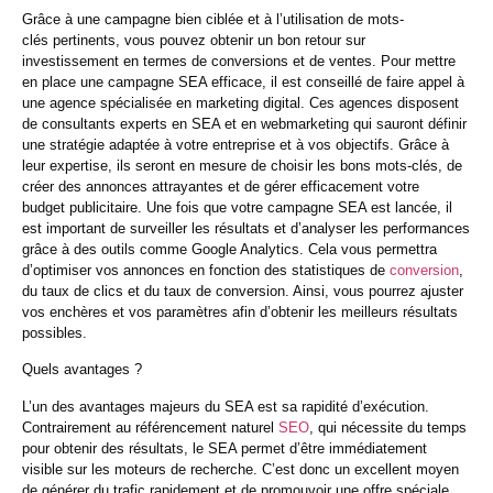
Grâce à une campagne bien ciblée et à l’utilisation de
mots-
clés
pertinents
, vous pouvez obtenir un bon
retour sur
investissement
en termes de
conversions
et de ventes. Pour mettre
en place une campagne SEA efficace, il est conseillé de faire appel à
une
agence spécialisée
en
marketing digital
. Ces agences disposent
de
consultants
experts en SEA et en
webmarketing
qui sauront
définir
une stratégie
adaptée à votre entreprise et à vos objectifs. Grâce à
leur
expertise
, ils seront en mesure de choisir les bons
mots-clés
, de
créer des annonces attrayantes et de gérer efficacement
votre
budget
publicitaire
. Une fois que votre campagne SEA est lancée, il
est important de surveiller les résultats et d’analyser les performances
grâce à des outils comme
Google Analytics
. Cela vous permettra
d’optimiser vos annonces en fonction des statistiques de
conversion
,
du taux de
clics
et du
taux de conversion
. Ainsi, vous pourrez ajuster
vos
enchères
et vos paramètres afin d’obtenir les meilleurs résultats
possibles.
Quels avantages ?
L’un des avantages majeurs du SEA est sa rapidité d’exécution.
Contrairement au
référencement naturel
SEO
, qui nécessite du temps
pour
obtenir des résultats
, le SEA permet d’être immédiatement
visible sur les
moteurs de recherche
. C’est donc un excellent moyen
de
générer du trafic
rapidement et de promouvoir une offre spéciale,