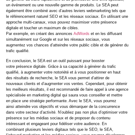
un événement ou une nouvelle gamme de produits. Le SEA peut
également être combiné avec d’autres
leviers webmarketing
tels que
le
référencement naturel SEO
et les réseaux sociaux. En utilisant une
approche multi-canaux, vous pouvez maximiser votre
présence
digitale
et toucher un maximum de
cibles
.
Par exemple, en créant des annonces
AdWords
et en les diffusant
simultanément sur Google et sur les réseaux sociaux, vous
augmentez vos chances d’atteindre votre
public cible
et de
générer du
trafic qualifié
.
En conclusion, le SEA est un outil puissant pour booster
votre
présence digitale
. Grâce à sa capacité à
générer du trafic
qualifié
, à
augmenter votre notoriété
et à vous positionner en haut
des
résultats de recherche
, le SEA vous permet d’
attirer de
nouveaux
clients et d’augmenter vos ventes. Cependant, pour obtenir
les meilleurs résultats, il est recommandé de faire appel à une
agence
spécialisée
en
marketing digital
qui saura vous conseiller et mettre
en
place une stratégie
performante
. Avec le SEA, vous pourrez
ainsi
atteindre vos objectifs
et vous démarquer de la concurrence
dans votre secteur d’activité. N’oubliez pas non plus d’optimiser votre
présence sur les
médias sociaux
et de proposer du contenu
intéressant et engageant pour
fidéliser
votre audience. En
combinant
plusieurs leviers
digitaux
tels que le
SEO
, le SEA,