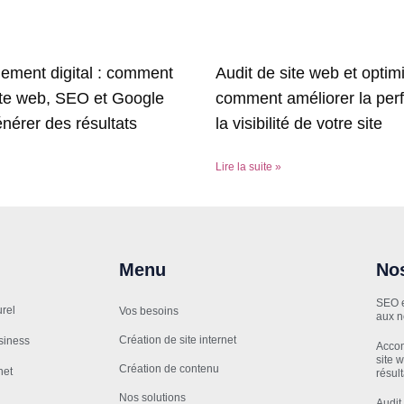
ment digital : comment
Audit de site web et optimi
ite web, SEO et Google
comment améliorer la per
nérer des résultats
la visibilité de votre site
Lire la suite »
Menu
Nos
SEO e
rel
Vos besoins
aux n
Création de site internet
siness
Accom
site 
Création de contenu
net
résul
Nos solutions
Audit